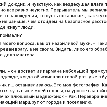
ий дождик. Я чувствую, как вездесущая влага 
, но все равно неуютно. Прерыватель мы вернули
естонахождении, то пусть показывает, как я ух
 не раньше, чем отойдем на безопасное рассто
где живут люди.
а поймали?
 моего вопроса, как от назойливой мухи, – Так
едан врагу, а не своим. Видать, лихо его обра
то дело мастера.
али, – он достает из кармана небольшой прямо
 одежде, когда обыскивали второй раз, уже в бу
ник и… останавливаюсь. Это моя фотография. К
тся чуть выше моей головы, на уровне глаз эй
лечах плюшевый медвежонок – Рэк. Переворачив
ачающий маршрут от города к поселению.