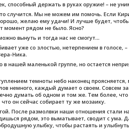
к, способный держать в руках оружие! – не уни
, что случится. Мы не можем им помочь. Если К
хорошо, желаю ему удачи! И лучше будет, чтобы 
от момент рядом не было. Ясно?
можно вынуть и тогда нас не смогут…
ебивает уже со злостью, нетерпением в голосе, 
Вера-Ника.
о в нашей маленькой группе, но остается непри
ступлением темноты небо наконец проясняется,
лов немного, каждый думает о своем. Совсем за
нечно думать об одном и том же. Тем более, что
 что он сейчас собирает ту же мозаику.
гой. После размолвки наши отношения стали на
дишься рядом, это выматывает, сводит с ума. Д
бродушную улыбку, чтобы растаять и улыбнутьс