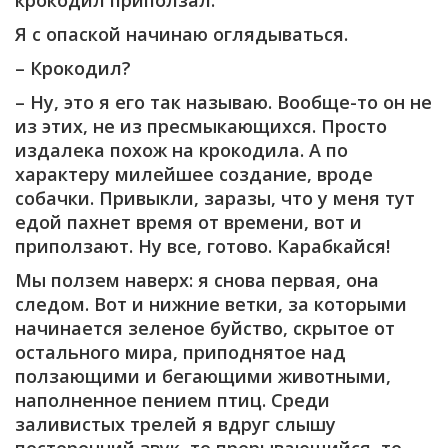
крокодил приползал.
Я с опаской начинаю оглядываться.
– Крокодил?
– Ну, это я его так называю. Вообще-то он не
из этих, не из пресмыкающихся. Просто
издалека похож на крокодила. А по
характеру милейшее создание, вроде
собачки. Привыкли, заразы, что у меня тут
едой пахнет время от времени, вот и
приползают. Ну все, готово. Карабкайся!
Мы ползем наверх: я снова первая, она
следом. Вот и нижние ветки, за которыми
начинается зеленое буйство, скрытое от
остального мира, приподнятое над
ползающими и бегающими животными,
наполненное пением птиц. Среди
заливистых трелей я вдруг слышу