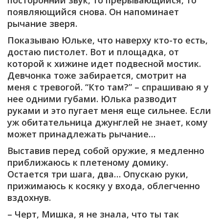
посторонний звук, то прерывающийся, то
появляющийся снова. Он напоминает
рычание зверя.
Показываю Юльке, что наверху кто-то есть,
достаю пистолет. Вот и площадка, от
которой к хижине идет подвесной мостик.
Девчонка тоже забирается, смотрит на
меня с тревогой. “Кто там?” – спрашиваю я у
нее одними губами. Юлька разводит
руками и это пугает меня еще сильнее. Если
уж обитательница джунглей не знает, кому
может принадлежать рычание…
Выставив перед собой оружие, я медленно
приближаюсь к плетеному домику.
Остается три шага, два… Опускаю руки,
прижимаюсь к косяку у входа, облегченно
вздохнув.
– Черт, Мишка, я не знала, что ты так