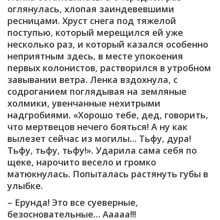
оглянулась, хлопая заиндевевшими
ресницами. Хруст снега под тяжелой
поступью, который мерещился ей уже
несколько раз, и который казался особенно
неприятным здесь, в месте упокоения
первых колонистов, растворился в утробном
завывании ветра. Ленка вздохнула, с
содроганием поглядывая на земляные
холмики, увенчанные нехитрыми
надгробиями. «Хорошо тебе, дед, говорить,
что мертвецов нечего бояться! А ну как
вылезет сейчас из могилы… Тьфу, дура!
Тьфу, тьфу, тьфу!». Ударила сама себя по
щеке, нарочито весело и громко
матюкнулась. Попыталась растянуть губы в
улыбке.
– Ерунда! Это все суеверные,
безосновательные… Ааааа!!!