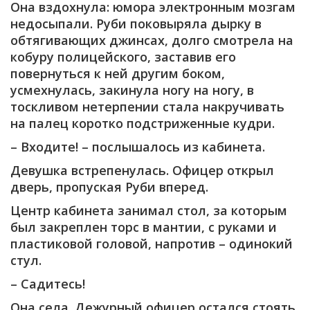
Она вздохнула: юмора электронным мозгам
недосыпали. Руби поковыряла дырку в
обтягивающих джинсах, долго смотрела на
кобуру полицейского, заставив его
повернуться к ней другим боком,
усмехнулась, закинула ногу на ногу, в
тоскливом нетерпении стала накручивать
на палец коротко подстриженные кудри.
– Входите! – послышалось из кабинета.
Девушка встрепенулась. Офицер открыл
дверь, пропуская Руби вперед.
Центр кабинета занимал стол, за которым
был закреплен торс в мантии, с руками и
пластиковой головой, напротив – одинокий
стул.
– Садитесь!
Она села. Дежурный офицер остался стоять