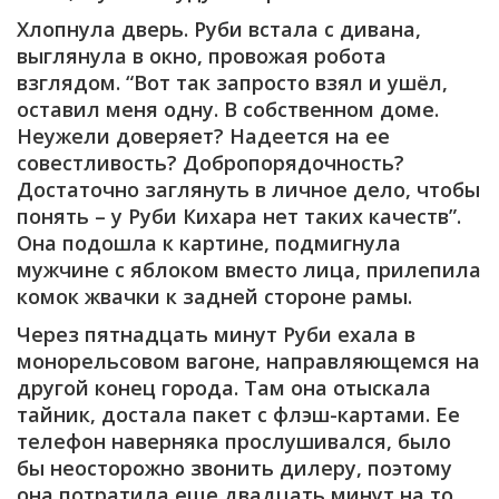
Хлопнула дверь. Руби встала с дивана,
выглянула в окно, провожая робота
взглядом. “Вот так запросто взял и ушёл,
оставил меня одну. В собственном доме.
Неужели доверяет? Надеется на ее
совестливость? Добропорядочность?
Достаточно заглянуть в личное дело, чтобы
понять – у Руби Кихара нет таких качеств”.
Она подошла к картине, подмигнула
мужчине с яблоком вместо лица, прилепила
комок жвачки к задней стороне рамы.
Через пятнадцать минут Руби ехала в
монорельсовом вагоне, направляющемся на
другой конец города. Там она отыскала
тайник, достала пакет с флэш-картами. Ее
телефон наверняка прослушивался, было
бы неосторожно звонить дилеру, поэтому
она потратила еще двадцать минут на то,