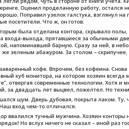
легли рядом, чуть в стороне от книги учета. 
шеренге. Оценил проделанную работу, остался 
хорошо. Поправил узелок галстука, взглянул на
ые посетители. Что ж, он готов.
торым была отделана контора, скрывало полы, 
а входа-выхода, прятавшиеся за обычными дв
кой, напоминавшей барную. Сразу за ней, в неб
же зеленым абажуром. За столом – скрипучее, 
 заваренный кофе. Впрочем, без кофеина. Снова 
ный куб монитора, на котором хозяин всегда м
ете”, отвергая современные технологии. Хотя и 
й, за двадцать лет выцвел, пожелтел. Но техни
ышался шум. Дверь дубовая, покрыта лаком. Ту,
 Наш вход чем-то отличался.
дор ввалился тучный мужчина. Хозяин конторы 
рядок! Но вслух ничего не сказал – иной раз г