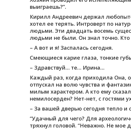
выиграешь?”.
Кирилл Андреевич держал любопытст
хотел ее терять. Интроверт по натур
людьми. Эти двадцать восемь сущест
людьми не были. Он знал точно. Кто 
– А вот и я! Заспалась сегодня.
Смеющиеся карие глаза, тонкие губ
– Здравствуй… те… Ирина…
Каждый раз, когда приходила Она, о
отпускал на волю чувства и фантази
милым характером. А кто ему сказал
немилосерден? Нет-нет, с гостями у
– За вашей дверью сегодня тепло и 
“Удачный для чего? Для археологиче
тряхнул головой. “Неважно. Не мое д