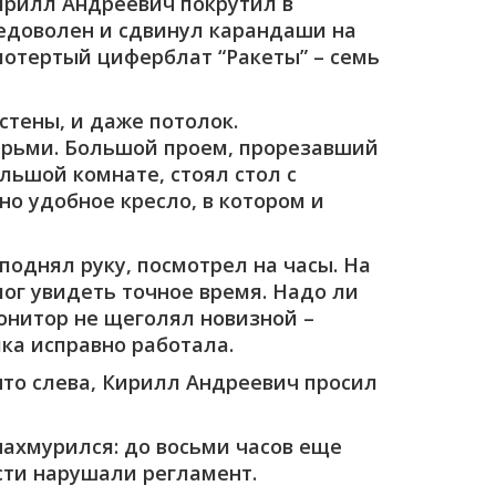
Кирилл Андреевич покрутил в
недоволен и сдвинул карандаши на
 потертый циферблат “Ракеты” – семь
стены, и даже потолок.
ерьми. Большой проем, прорезавший
ольшой комнате, стоял стол с
но удобное кресло, в котором и
поднял руку, посмотрел на часы. На
ог увидеть точное время. Надо ли
монитор не щеголял новизной –
ка исправно работала.
 что слева, Кирилл Андреевич просил
нахмурился: до восьми часов еще
ости нарушали регламент.