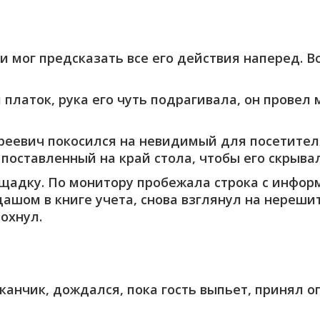
 и мог предсказать все его действия наперед. В
платок, рука его чуть подрагивала, он провел
еевич покосился на невидимый для посетителя
оставленный на край стола, чтобы его скрывал
ощадку. По монитору пробежала строка с инфо
дашом в книге учета, снова взглянул на нереш
охнул.
анчик, дождался, пока гость выпьет, принял о