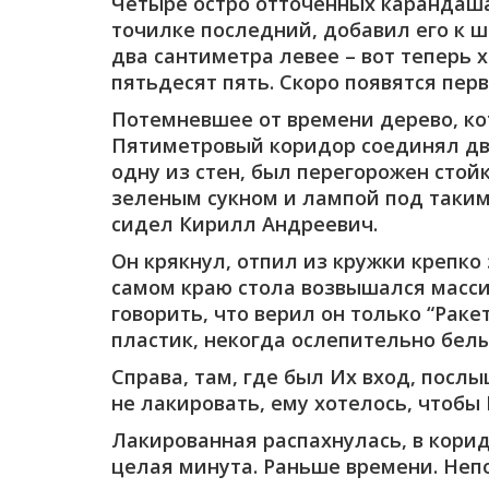
Четыре остро отточенных карандаша 
точилке последний, добавил его к 
два сантиметра левее – вот теперь 
пятьдесят пять. Скоро появятся перв
Потемневшее от времени дерево, ко
Пятиметровый коридор соединял дв
одну из стен, был перегорожен стой
зеленым сукном и лампой под таким 
сидел Кирилл Андреевич.
Он крякнул, отпил из кружки крепко
самом краю стола возвышался массив
говорить, что верил он только “Рак
пластик, некогда ослепительно белы
Справа, там, где был Их вход, посл
не лакировать, ему хотелось, чтобы
Лакированная распахнулась, в кори
целая минута. Раньше времени. Непо