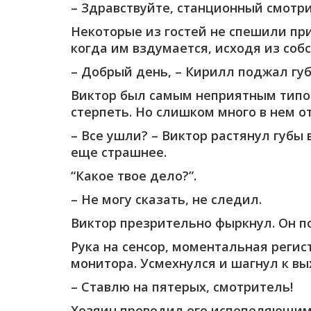
– Здравствуйте, станционный смотр
Некоторые из гостей не спешили прих
когда им вздумается, исходя из соб
– Добрый день, – Кирилл поджал губ
Виктор был самым неприятным типом
стерпеть. Но слишком много в нем о
– Все ушли? – Виктор растянул губы
еще страшнее.
“Какое твое дело?”.
– Не могу сказать, не следил.
Виктор презрительно фыркнул. Он пон
Рука на сенсор, моментальная регист
монитора. Усмехнулся и шагнул к вы
– Ставлю на пятерых, смотритель!
Хозяин проводил его испепеляющим в