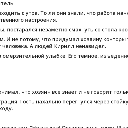
итель.
одить с утра. То ли они знали, что работа нач
ственного настроения.
ы, постарался незаметно смахнуть со стола кр
. И не потому, что придумал хозяину конторы 
т человека. А людей Кирилл ненавидел.
 в омерзительной улыбке. Его темное, изъеден
имал, что хозяин все знает и не говорит тольк
рация. Гость нахально перегнулся через стойку
ходу.
зглядом. “Не угадал! Остался лишь один. И за