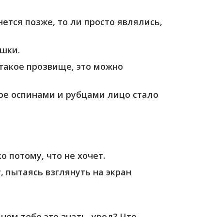
нется позже, то ли просто являлись,
ошки.
такое прозвище, это можно
ное оспинами и рубцами лицо стало
о потому, что не хочет.
, пытаясь взглянуть на экран
чем тебе это знать, урод? Что