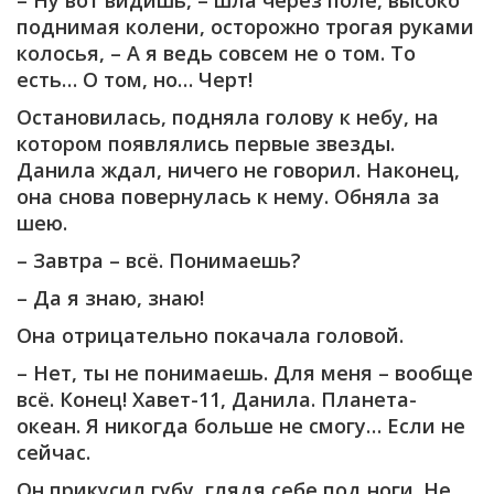
– Ну вот видишь, – шла через поле, высоко
поднимая колени, осторожно трогая руками
колосья, – А я ведь совсем не о том. То
есть… О том, но… Черт!
Остановилась, подняла голову к небу, на
котором появлялись первые звезды.
Данила ждал, ничего не говорил. Наконец,
она снова повернулась к нему. Обняла за
шею.
– Завтра – всё. Понимаешь?
– Да я знаю, знаю!
Она отрицательно покачала головой.
– Нет, ты не понимаешь. Для меня – вообще
всё. Конец! Хавет-11, Данила. Планета-
океан. Я никогда больше не смогу… Если не
сейчас.
Он прикусил губу, глядя себе под ноги. Не