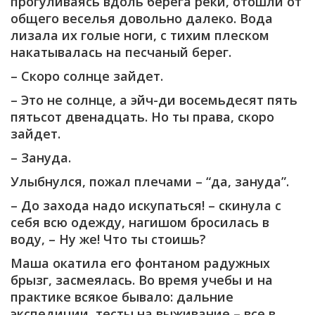
прогуливаясь вдоль берега реки, отошли от
общего веселья довольно далеко. Вода
лизала их голые ноги, с тихим плеском
накатывалась на песчаный берег.
– Скоро солнце зайдет.
– Это не солнце, а эйч-ди восемьдесят пять
пятьсот двенадцать. Но ты права, скоро
зайдет.
– Зануда.
Улыбнулся, пожал плечами – “да, зануда”.
– До захода надо искупаться! – скинула с
себя всю одежду, нагишом бросилась в
воду, – Ну же! Что ты стоишь?
Маша окатила его фонтаном радужных
брызг, засмеялась. Во время учебы и на
практике всякое бывало: дальние
экспедиции, тесты на выживание – все в