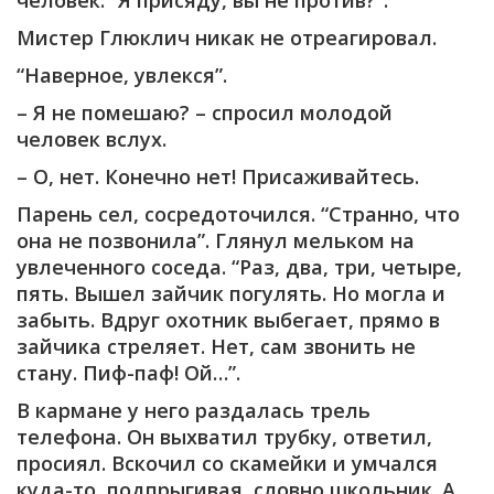
человек. “Я присяду, вы не против?”.
Мистер Глюклич никак не отреагировал.
“Наверное, увлекся”.
– Я не помешаю? – спросил молодой
человек вслух.
– О, нет. Конечно нет! Присаживайтесь.
Парень сел, сосредоточился. “Странно, что
она не позвонила”. Глянул мельком на
увлеченного соседа. “Раз, два, три, четыре,
пять. Вышел зайчик погулять. Но могла и
забыть. Вдруг охотник выбегает, прямо в
зайчика стреляет. Нет, сам звонить не
стану. Пиф-паф! Ой…”.
В кармане у него раздалась трель
телефона. Он выхватил трубку, ответил,
просиял. Вскочил со скамейки и умчался
куда-то, подпрыгивая, словно школьник. А