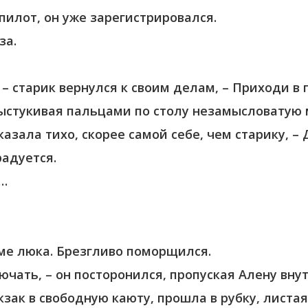
пилот, он уже зарегистрировался.
за.
, – старик вернулся к своим делам, – Приходи в
выстукивая пальцами по столу незамысловатую
казала тихо, скорее самой себе, чем старику, –
радуется.
а…
еме люка. Брезгливо поморщился.
лючать, – он посторонился, пропуская Алену вну
кзак в свободную каюту, прошла в рубку, листа