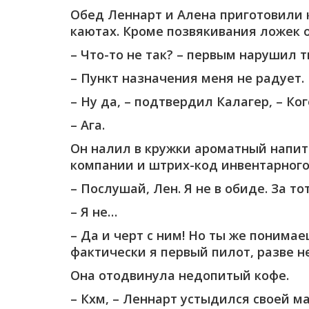
Обед Леннарт и Алена приготовили к
каютах. Кроме позвякивания ложек о
– Что-то не так? – первым нарушил 
– Пункт назначения меня не радует.
– Ну да, – подтвердил Калагер, – К
– Ага.
Он налил в кружки ароматный напито
компании и штрих-код инвентарного
– Послушай, Лен. Я не в обиде. За т
– Я не…
– Да и черт с ним! Но ты же понима
фактически я первый пилот, разве н
Она отодвинула недопитый кофе.
– Кхм, – Леннарт устыдился своей м