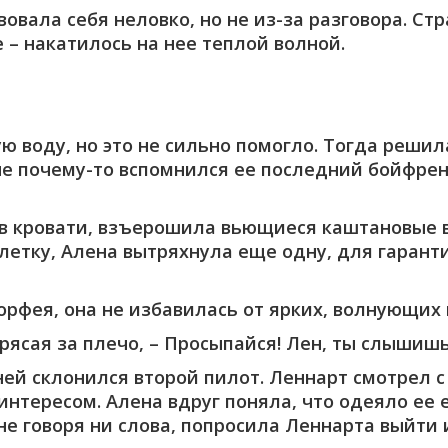
твовала себя неловко, но не из-за разговора. С
– накатилось на нее теплой волной.
 воду, но это не сильно помогло. Тогда решила
не почему-то вспомнился ее последний бойфрен
ла в кровати, взъерошила вьющиеся каштановые
летку, Алена вытряхнула еще одну, для гаранти
рфея, она не избавилась от ярких, волнующих
потрясая за плечо, – Просыпайся! Лен, ты слышиш
ней склонился второй пилот. Леннарт смотрел 
нтересом. Алена вдруг поняла, что одеяло ее 
 не говоря ни слова, попросила Леннарта выйти 