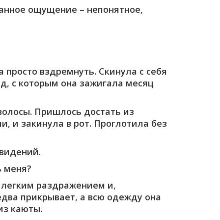
транное ощущение – непонятное,
 просто вздремнуть. Скинула с себя
д, с которым она зажигала месяц
 волосы. Пришлось достать из
и, и закинула в рот. Проглотила без
 видений.
ь меня?
с легким раздражением и,
едва прикрывает, а всю одежду она
из каюты.