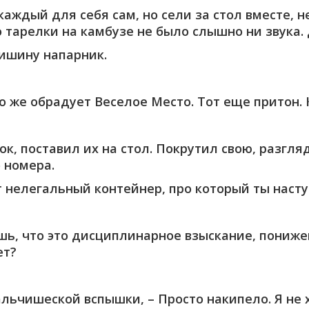
аждый для себя сам, но сели за стол вместе, не
 тарелки на камбузе не было слышно ни звука. 
тишину напарник.
ого же обрадует Веселое Место. Тот еще притон.
к, поставил их на стол. Покрутил свою, разгл
 номера.
от нелегальный контейнер, про который ты насту
ешь, что это дисциплинарное взыскание, пониже
ет?
альчишеской вспышки, – Просто накипело. Я не х