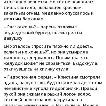
что флаер вернется. Но тот не появлялся.
Лишь светило, пылающее красным,
закатным огнем, медленно опускалось к
желтым барханам.
– Расскажешь? – парень отложил
недоеденный бургер, посмотрел на
девушку.
Ей хотелось спросить “можно ли доесть,
если ты не хочешь?”, но она усмирила
жадность, сдержалась. Понимала, что
желудок может не справиться. Выдохнула,
откинувшись на спинку стула.
– Гидропонная ферма, – Кристина смотрела
вдаль, на пустыню, будто видела где-то там
ненавистные купола гидропоники. Правой
рукой она сжимала рыжий локон волос,
который неосознанно накрутила на
указательный палец, – Нас купили. Меня и