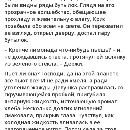
были видны ряды бутылок. Глядя на это
прозрачное волшебство, обещающее
прохладу и живительную влагу, Крис
позабыла обо всем на свете. Он перехватил
ее взгляд, открыл дверцу, достал пару
бутылок.
– Крепче лимонада что-нибудь пьешь? – и,
не дождавшись ответа, протянул ей склянку
из зеленого стекла, – Держи.
Пьет ли она? Господи, да на этой планете
все пьют всё! И не ради хмеля, а ради
утоления жажды. Девушка расправилась со
скручивающейся пробкой, пригубила
янтарную жидкость, источающую аромат
хлеба. Несколько долгих мгновений
смаковала, прикрыв глаза, чувствуя, как
холодная жидкость вливалась в ее
разгоряченное нутро. Потом села за стол,