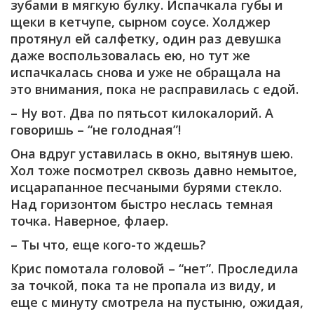
зубами в мягкую булку. Испачкала губы и
щеки в кетчупе, сырном соусе. Холджер
протянул ей салфетку, один раз девушка
даже воспользовалась ею, но тут же
испачкалась снова и уже не обращала на
это внимания, пока не расправилась с едой.
– Ну вот. Два по пятьсот килокалорий. А
говоришь – “не голодная”!
Она вдруг уставилась в окно, вытянув шею.
Хол тоже посмотрел сквозь давно немытое,
исцарапанное песчаными бурями стекло.
Над горизонтом быстро неслась темная
точка. Наверное, флаер.
– Ты что, еще кого-то ждешь?
Крис помотала головой – “нет”. Проследила
за точкой, пока та не пропала из виду, и
еще с минуту смотрела на пустыню, ожидая,