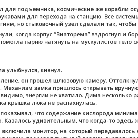
ыл для подъемника, космические же корабли о
рукавами для перехода на станцию. Все систем
иям, но стыковочный узел сделали так, чтобы 
ули, когда корпус “Виаторема” вздрогнул и бо
помогла парню натянуть на мускулистое тело 
ма улыбнулся, кивнул.
ление, он прошел шлюзовую камеру. Оттолкнул
и. Механизм замка пришлось открывать вручну
, видимо, энергии не хватило. Дима несколько 
ока крышка люка не распахнулась.
е показывал, что содержание кислорода минима
. Казалось удивительным, что когда-то здесь 
, включила монитор, на который передавалось 