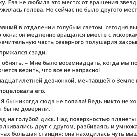
у. Ева не любила это место: от вращения звез
ужилась голова. Но сейчас не было другого мест
авший в отдалении голубым светом, сегодня вы
окна: он медленно вращался вместе с искоркам
начительную часть северного полушария закры
 прижался сзади.
бя обнять, – Мне было восемнадцать, когда мы п
чется верить, что все не напрасно!
надцатилетней девчонкой, мечтавшей о Земле 
поцеловала его.
 Я бы никогда сюда не попала! Ведь никто не х
а бы не доверили.
ляд на голубой диск. Над поверхностью планет
алкивались друг с другом, разбиваясь и умножа
учах большая станция: она находилась чуть вы