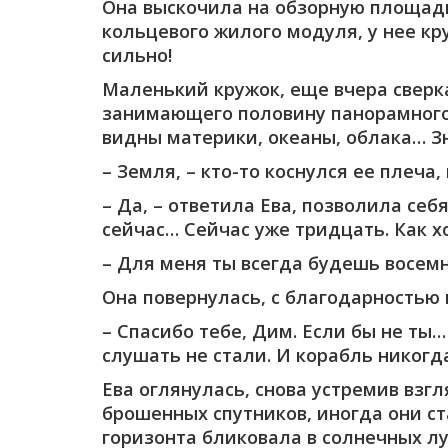
Она выскочила на обзорную площадк
кольцевого жилого модуля, у нее кр
сильно!
Маленький кружок, еще вчера сверк
занимающего половину панорамного 
видны материки, океаны, облака… З
– Земля, – кто-то коснулся ее плеча,
– Да, – ответила Ева, позволила се
сейчас… Сейчас уже тридцать. Как хо
– Для меня ты всегда будешь восем
Она повернулась, с благодарностью 
– Спасибо тебе, Дим. Если бы не ты…
слушать не стали. И корабль никогд
Ева оглянулась, снова устремив взг
брошенных спутников, иногда они ст
горизонта бликовала в солнечных л