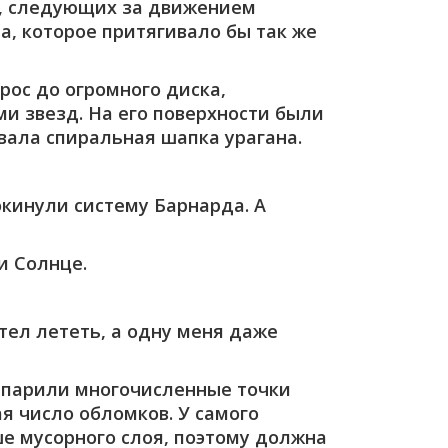
д, следующих за движением
а, которое притягивало бы так же
рос до огромного диска,
и звезд. На его поверхности были
вала спиральная шапка урагана.
окинули систему Барнарда. А
и Солнце.
отел лететь, а одну меня даже
ы парили многочисленные точки
я число обломков. У самого
ше мусорного слоя, поэтому должна