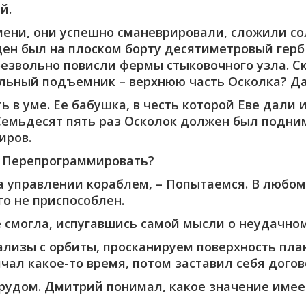
й.
мени, они успешно сманеврировали, сложили с
ден был на плоском борту десятиметровый герб
 безвольно повисли фермы стыковочного узла. 
льный подъемник – верхнюю часть Осколка? Да
ь в уме. Ее бабушка, в честь которой Еве дали
 Семьдесят пять раз Осколок должен был подни
иров.
? Перепрограммировать?
а управлении кораблем, – Попытаемся. В любом
го не приспособлен.
не смогла, испугавшись самой мысли о неудачно
ализы с орбиты, просканируем поверхность пла
ал какое-то время, потом заставил себя догово
трудом. Дмитрий понимал, какое значение имее