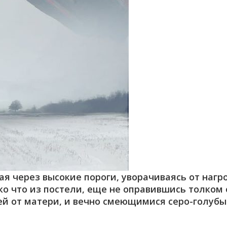
вая через высокие пороги, уворачиваясь от на
о что из постели, еще не оправившись толком о
й от матери, и вечно смеющимися серо-голуб