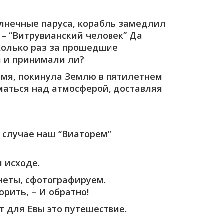
олнечные паруса, корабль замедлил
 – “Витрувианский человек” Да
Сколько раз за прошедшие
 и принимали ли?
 имя, покинула Землю в пятилетнем
маться над атмосферой, доставляя
 случае наш “Виаторем”
м исходе.
неты, сфотографируем.
рить, – И обратно!
т для Евы это путешествие.