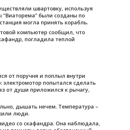
существляли швартовку, используя
ы “Виаторема” были созданы по
станция могла принять корабль.
ртовой компьютер сообщил, что
скафандр, погладила теплой
ся от поручня и поплыл внутри
ю: электромотор попытался сделать
раз от души приложился к рычагу,
льно, дышать нечем. Температура –
жили люди.
видео со скафандра. Она наблюдала,