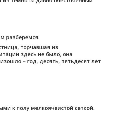
ая из темноты давно обесточенный
ам разберемся.
стница, торчавшая из
итации здесь не было, она
изошло – год, десять, пятьдесят лет
ми к полу мелкоячеистой сеткой.