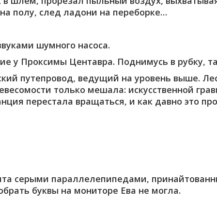
ых в шлем, прорезал пыльный воздух, выхватыв
на полу, след ладони на переборке…
звуками шумного насоса.
ие у Проксимы Центавра. Поднимусь в рубку, т
кий путепровод, ведущий на уровень выше. Ле
евесомости только мешала: искусственной грав
анция перестала вращаться, и как давно это про
ята серыми параллелепипедами, принайтованны
обрать буквы на мониторе Ева не могла.