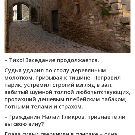
– Тихо! Заседание продолжается.
Судья ударил по столу деревянным
молотком, призывая к тишине. Поправил
парик, устремил строгий взгляд в зал,
забитый шумной толпой любопытствующих,
пропахший дешевым плебейским табаком,
потными телами и страхом.
– Гражданин Налаи Гликров, признаете ли
вы свою вину?
Глаза судьи сверкнули в сумраке – окна