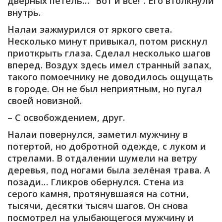
дверных петель… "Вот и все!". Его втолкнули
внутрь.
Налаи зажмурился от яркого света.
Несколько минут привыкал, потом рискнул
приоткрыть глаза. Сделал несколько шагов
вперед. Воздух здесь имел странный запах,
такого помоечнику не доводилось ощущать
в городе. Он не был неприятным, но пугал
своей новизной.
– С освобождением, друг.
Налаи повернулся, заметил мужчину в
потертой, но добротной одежде, с луком и
стрелами. В отдалении шумели на ветру
деревья, под ногами была зелёная трава. А
позади… Гликров обернулся. Стена из
серого камня, протянувшаяся на сотни,
тысячи, десятки тысяч шагов. Он снова
посмотрел на улыбающегося мужчину и