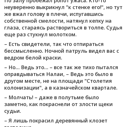
По залу пробежал ропот ужаса. Кто-то
неуверенно выкрикнул "к стенке его!", но тут
же вжал голову в плечи, испугавшись
собственной смелости, натянул кепку на
глаза, стараясь раствориться в толпе. Судья
еще раз стукнул молотком.
– Есть свидетели, так что отпираться
бессмысленно. Ночной патруль видел вас с
ведром белой краски.
– Но… Ведь это… – все так же тихо пытался
оправдываться Налаи, – Ведь это было в
другом месте, не на площади "Столетия
колонизации", а в казначейском квартале.
– Молчать! – даже в полутьме было
заметно, как покраснели от злости щеки
судьи.
– Я лишь покрасил деревянный клозет